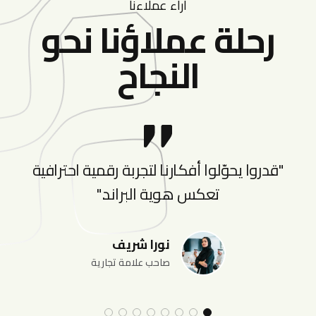
اراء عملاءنا
رحلة عملاؤنا نحو
النجاح
الهوية والعلامة التجارية
Zone Lift
هوية العلامة التجارية
.
"قدروا يحوّلوا أفكارنا لتجربة رقمية احترافية
سوقنا
تعكس هوية البراند."
نورا شريف
تطوير البرمجيات المخصصة
صاحب علامة تجارية